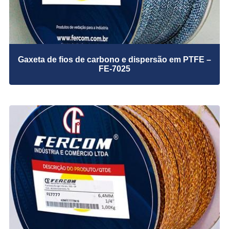
FERCOMFLEX® High Temp
Tecido Fibra de Vidro – ISOGLASS FE7600
Tecido Fibra de Vidro
Juntas de Vedação
Gaxeta de fios de carbono e dispersão em PTFE –
Anéis RTJ
FE-7025
Anéis RTJ Oval/Octogonal – 750/751/752
Metalica e Semi Metalica
FE 711
FE 713
FE 713M
FE 714 Oval/Circular/ Oblonga
FE 723 / FE 727 Dupla Camisa
FE 726 Dupla Camisa Corrugada
Papelões Hidraulicos
C-4201 Fibra Aramida com NBR
C-4243 Fibra Aramida com NBR