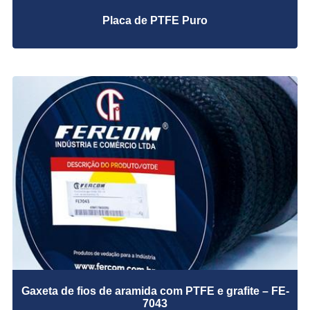
Junta Adesiva FE 74B
Placa de PTFE Puro
Placa de PTFE Expandido 74 SH
Placa de PTFE Puro
Feltros
Fitas para Isolamento e Juntas para Boca de caldeira
Junta de Expansão
Junta de Expansão Metálica
Juntas Cortadas
Juntas de Expansão de Borracha
Peças Usinadas
Produtos em Grafite Flexível
Proteção Sanfonada
Vedações em borracha
Gaxeta de fios de aramida com PTFE e grafite – FE-
7043