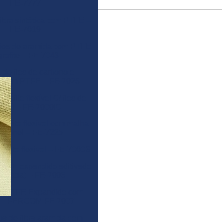
FE-7777
ibra sintética com PTFE –
FE-7019
fios de aramida com PTFE
grafite – FE-7043
 de fios de carbono e
ão em PTFE – FE-7025
grafite flexível C/ fios de
conel – FE-7000IC
grafite flexível com malha
inconel – FE-7235
rafite flexivel – FE-7000S
PTFE expandido aditivado
rificada) – FE-7006
de PTFE Expandido com
te – FERCOM FE-7007
os de fibra aramida com