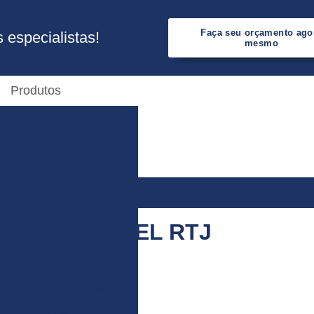
Faça seu orçamento ago
especialistas!
mesmo
Produtos
PTFE
Circular em Puro PTFE
pandido FE 7024
E 7570 (PTFE Laminado
croesferas de Vidro)
 7580 ( PTFE Laminado
ANEL RTJ
 Sulfato de Bário)
E 7590 (PTFE Laminado
m Sílica Mineral)
dação em PTFE Expandido
ta Adesiva FE 74B