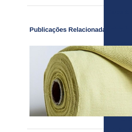
Gaxeta de f
Gaxeta de 
Publicações Relacionadas
e 
Gaxeta
dispers
Gaxeta de 
in
Gaxeta de 
de 
Gaxeta de g
Gaxeta de 
(lub
Gaxeta 
Grafi
Gaxeta fi