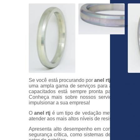
Placa de
Pl
Pap
C-4201 
C-4243 
C-4400 
C-4401 
Se você está procurando por
anel rtj
, você veio a
C-4430 F
uma ampla gama de serviços para atender às su
capacitados está sempre pronta para ajudá-lo(
C-4500 Fi
Conheça mais sobre nossos serviços e entre
impulsionar a sua empresa!
C-4553 Fi
O
anel rtj
é um tipo de vedação metálica, fabrica
FE 70 M F
atender aos mais altos níveis de resistência e ved
FE 7002 M
Apresenta alto desempenho em condições ambien
segurança crítica, como sistemas de vedação de t
FE-70 fi