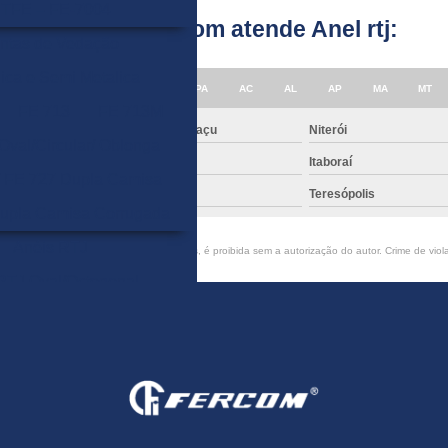
TFE – FE-7004
Brasil onde a Fercom atende Anel rtj:
ntas de Vedação
ica e Semi Metalica
BA
CE
GO e DF
AM
PA
AC
AL
AP
MA
MT
FE 713
FE 713M
que de Caxias
Nova Iguaçu
Niterói
Oval/Circular/ Oblonga
lta Redonda
Magé
Itaboraí
/ FE 727 Dupla Camisa
bo Frio
Nilópolis
Teresópolis
upla Camisa Corrugada
Anéis RTJ
rcial ou total, mesmo citando nossos links, é proibida sem a autorização do autor. Crime de viol
RTJ Oval/Octogonal –
750/751/752
Feltros
 Isolamento e Juntas para
oca de caldeira
nta de Expansão