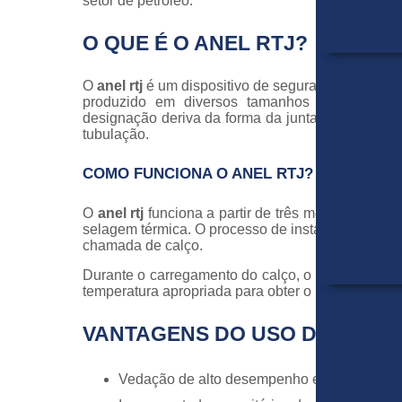
setor de petróleo.
K 1000S F
O QUE É O ANEL RTJ?
I
O
anel rtj
é um dispositivo de segurança projetad
produzido em diversos tamanhos e feitos com
designação deriva da forma da junta, semelhante 
Fita de 
tubulação.
COMO FUNCIONA O ANEL RTJ?
Fita d
Fita de Fib
O
anel rtj
funciona a partir de três mecanismos 
selagem térmica. O processo de instalação é feito
chamada de calço.
Fita Fibra 
Durante o carregamento do calço, o anel vai send
temperatura apropriada para obter o nível deseja
CERA
TECIDO 
VANTAGENS DO USO DO ANEL 
Tecido de
Vedação de alto desempenho em condições