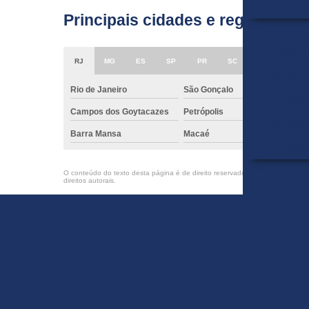
P
Principais cidades e regiões do 
Ju
Metal
RJ
MG
ES
SP
PR
SC
RS
PE
FE 711
Rio de Janeiro
São Gonçalo
Du
FE 714 
Campos dos Goytacazes
Petrópolis
Vo
FE 723 
Barra Mansa
Macaé
Ca
FE 726 D
O conteúdo do texto desta página é de direito reservado. Sua reprodução, pa
direitos autorais
.
Anéis 
Fitas para
B
Ju