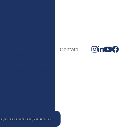
Fita de fibra cerâmica
Fita de fibra de vidro
Fita para isolamento
térmico
Fornecedor de gaxetas
Contato
Fornecedor de junta de
papelão hidráulico
Fornecedores de junta
de expansão
Gaxeta de carbono
Gaxeta de grafite
Gaxeta grafitada
Gaxeta sintética
Quero meu orçamento
Gaxeta teflonada