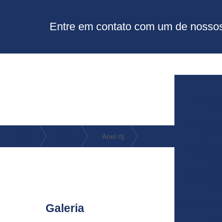
Entre em contato com um de nossos 
Cordão 
Ex
FERLON F
com Mi
Home
Blog
Anel rtj
FERLON FE
com
FERLON F
co
Fita de Ve
Galeria
Jun