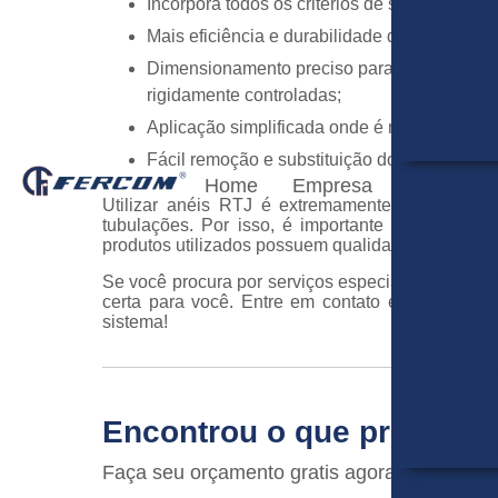
Incorpora todos os critérios de segurança ne
Tecido d
Mais eficiência e durabilidade do sistema v
710 e F
Dimensionamento preciso para diferentes co
Tecido Fi
rigidamente controladas;
Aplicação simplificada onde é necessárias 
Tec
Fácil remoção e substituição dos anéis;
Home
Empresa
Utilizar anéis RTJ é extremamente importante 
tubulações. Por isso, é importante apostar em 
produtos utilizados possuem qualidade e preço jus
Gaxeta 
T
Se você procura por serviços especializados no 
certa para você. Entre em contato e solicite u
Gaxeta de 
sistema!
Gaxeta de 
Encontrou o que procurav
Gaxeta 
Tu
Faça seu orçamento gratis agora mesmo!
Gaxeta de 