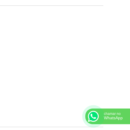
Papelão hidráulico
grafitado com tela
Junta cortada
Junta de borracha
Junta de expansão de
borracha
Junta de grafite
Junta de papelão
hidráulico
Junta de ptfe expandido
Junta de vedação
Junta de vedação para
vapor
Junta espiral
chamar no
WhatsApp
Junta espiralada