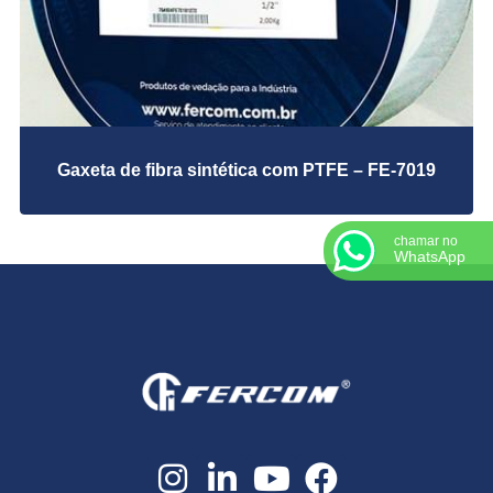
Peças Usinadas
Produtos em Grafite Flexível
Proteção Sanfonada
Vedações em borracha
Gaxeta de fibra sintética com PTFE – FE-7019
chamar no
WhatsApp