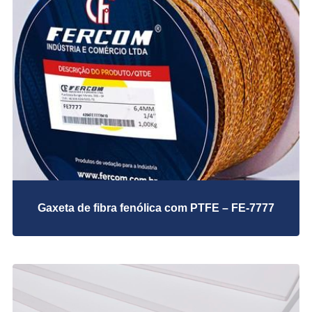
Fita de Aramida-FEAR 7517
Fita de Fibra de Vidro - FE- 701 - FE 751
Fita Fibra de Ceramica - FE 720 - FE 730
CERAMTEX FE7600 3 mm
TECIDO ARAMIDA – FERAMTEX AR100
Tecido de Fibra Cerâmica Ceramtex FE 7200
Tecido de Sílica – FERCOMFLEX® 710 e
FERCOMFLEX® High Temp
Tecido Fibra de Vidro – ISOGLASS FE7600
Tecido Fibra de Vidro
Juntas de Vedação
Gaxeta de fibra fenólica com PTFE – FE-7777
Anéis RTJ
Anéis RTJ Oval/Octogonal – 750/751/752
Metalica e Semi Metalica
FE 711
FE 713
FE 713M