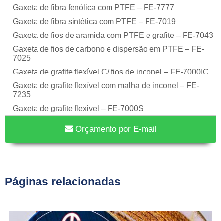
Gaxeta de fibra fenólica com PTFE – FE-7777
Gaxeta de fibra sintética com PTFE – FE-7019
Gaxeta de fios de aramida com PTFE e grafite – FE-7043
Gaxeta de fios de carbono e dispersão em PTFE – FE-
7025
Gaxeta de grafite flexível C/ fios de inconel – FE-7000IC
Gaxeta de grafite flexível com malha de inconel – FE-
7235
Gaxeta de grafite flexivel – FE-7000S
Gaxeta de PTFE expandido aditivado (lubrificada) – FE-
Orçamento por E-mail
7006
Gaxeta de PTFE Expandido com Grafite – FERCOM FE-
7007
Gaxeta fios de fibra aramida com PTFE – FE-7004
Páginas relacionadas
Isolação Térmica
Fitas
Fita de Aramida - FEAR 7091A - FEAR 7091B