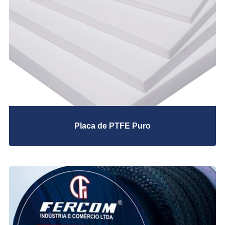
FE 714 Oval/Circular/ Oblonga
FE 723 / FE 727 Dupla Camisa
FE 726 Dupla Camisa Corrugada
Papelões Hidraulicos
C-4201 Fibra Aramida com NBR
C-4243 Fibra Aramida com NBR
C-4400 Fibra Aramida com NBR
C-4401 Fibra Aramida com NBR
C-4430 Fibra de Vidro com NBR
Placa de PTFE Puro
C-4500 Fibra de Carbono com NBR
C-4553 Fibra de Carbono com NBR
FE 70 M Fibra Inorgânica com NBR
FE 7002 M Fibra Aramida com NBR
FE-70 fibra inorgânica com NBR
K 1000S Fibra Aramida com NBR e Tela Metálica
PTFE