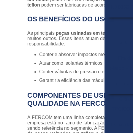
teflon
podem ser fabricadas de acordo com o padrã
K 1000S F
OS BENEFÍCIOS DO USO DAS 
I
As principais
peças usinadas em teflon
são comp
muitos outros. Esses itens atuam de diversas for
Fita de 
responsabilidade:
Conter e absorver impactos mecânicos;
Fita d
Atuar como isolantes térmicos;
Fita de Fib
Conter válvulas de pressão e estabilizar eq
Garantir a eficiência das máquinas e dimin
Fita Fibra 
COMPONENTES DE USINAGEM 
CERA
QUALIDADE NA FERCOM
TECIDO 
A FERCOM tem uma linha completa de
peças us
empresa está no ramo de fabricação e distribui
Tecido de
sendo referência no segmento. A FERCOM conta 