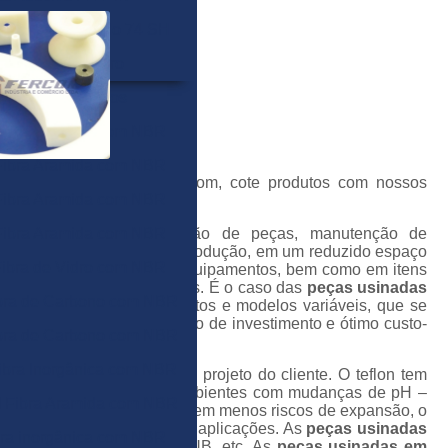
 PTFE Expandido 74 SH
aca de PTFE Puro
elões Hidraulicos
Fibra Aramida com NBR
Fibra Aramida com NBR
on
, você encontra no Fercom, cote produtos com nossos
Fibra Aramida com NBR
ualidade do mercado.
Fibra Aramida com NBR
ita de constante atualização de peças, manutenção de
e auxiliam no aumento da produção, em um reduzido espaço
ibra de Vidro com NBR
ento na modernização de equipamentos, bem como em itens
ia dos processos produtivos. É o caso das
peças usinadas
bra de Carbono com NBR
confeccionadas em formatos e modelos variáveis, que se
ndustriais, com baixo preço de investimento e ótimo custo-
bra de Carbono com NBR
ibra Inorgânica com NBR
s mediante desenho e ou projeto do cliente. O teflon tem
s de corrosão, ótimo para ambientes com mudanças de pH –
 Fibra Aramida com NBR
as usinadas em teflon
sofrem menos riscos de expansão, o
e uma ampla diversidade de aplicações. As
peças usinadas
bra inorgânica com NBR
o, carbono, grafite, DU, DUB, etc. As
peças usinadas em