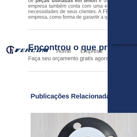
de
peças usinadas em teflon
e diversas outras
empresa também conta com uma equipe de profis
Tecido de
necessidades de seus clientes. A FERCOM també
710 e F
empresa, como forma de garantir a qualidade de s
Tecido Fi
Tec
Encontrou o que procurav
Home
Empresa
Faça seu orçamento gratis agora mesmo!
Gaxeta 
T
Gaxeta de 
Publicações Relacionadas
Gaxeta de 
Gaxeta 
Tu
Gaxeta de 