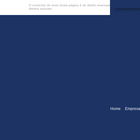
P
O conteúdo do texto desta página é de direito reservado. Sua reprodução, pa
direitos autorais
.
Ju
Metal
FE 711
FE 714 
FE 723 
FE 726 D
Anéis 
Home
Empres
Fitas para
B
Ju