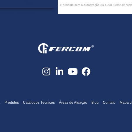
TFE – FE-7004
rcial ou total, mesmo citando nossos links, é proibida sem a autorização do autor. Crime de viol
ntas de Vedação
ica e Semi Metalica
FE 713
FE 713M
Oval/Circular/ Oblonga
/ FE 727 Dupla Camisa
upla Camisa Corrugada
Anéis RTJ
RTJ Oval/Octogonal –
750/751/752
Feltros
a
Produtos
Catálogos Técnicos
Áreas de Atuação
Blog
Contato
Mapa do
 Isolamento e Juntas para
oca de caldeira
nta de Expansão