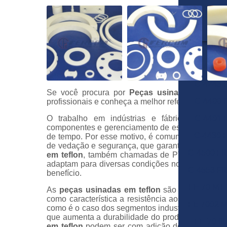
Placa de
Pl
Pap
C-4201 
C-4243 
Se você procura por
Peças usinadas em tefl
C-4400 
profissionais e conheça a melhor referência em q
C-4401 
O trabalho em indústrias e fábricas necess
componentes e gerenciamento de estratégias qu
C-4430 F
de tempo. Por esse motivo, é comum o investim
de vedação e segurança, que garantem a eficiênc
C-4500 Fi
em teflon
, também chamadas de PTFE, que são 
adaptam para diversas condições nos segmentos i
C-4553 Fi
benefício.
FE 70 M F
As
peças usinadas em teflon
são confeccionada
como característica a resistência aos processo
FE 7002 M
como é o caso dos segmentos industriais. As
peç
que aumenta a durabilidade do produto e permit
FE-70 fi
em teflon
podem ser com adição de fibra de vidr