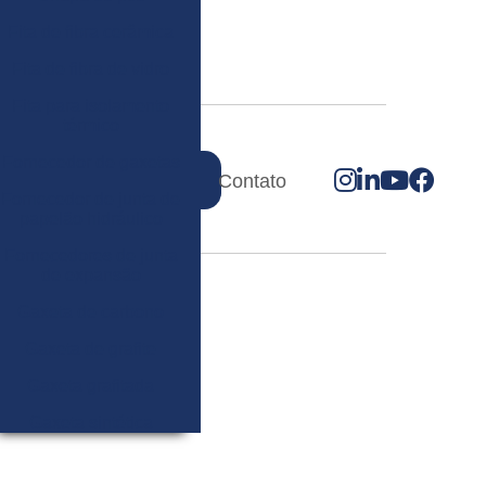
Fita de fibra cerâmica
Fita de fibra de vidro
Fita para isolamento
térmico
Fornecedor de gaxetas
Quero meu orçamento
Contato
Fornecedor de junta de
papelão hidráulico
Fornecedores de junta
de expansão
Gaxeta de carbono
Gaxeta de grafite
Gaxeta grafitada
Gaxeta sintética
Gaxeta teflonada