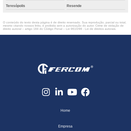
Teresópolis
Resende
O conteúdo do texto desta página é de direito reservado. Sua reprodução, parcial ou total,
mesmo citando nossos links, é proibida sem a autorização do autor. Crime de violação de
direito autoral – artigo 184 do Código Penal –
Lei 9610/98 - Lei de direitos autorais
.
Home
Empresa