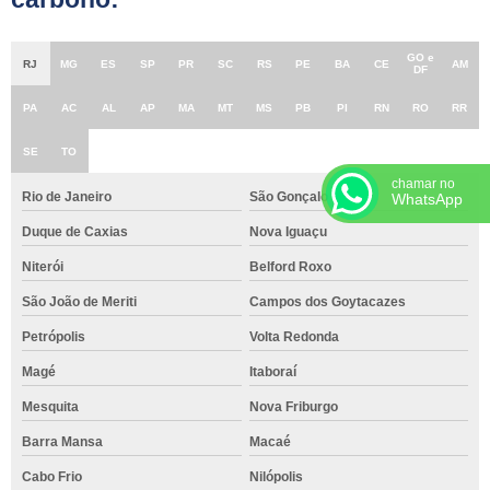
GO e
RJ
MG
ES
SP
PR
SC
RS
PE
BA
CE
AM
DF
PA
AC
AL
AP
MA
MT
MS
PB
PI
RN
RO
RR
SE
TO
chamar no
Rio de Janeiro
São Gonçalo
WhatsApp
Duque de Caxias
Nova Iguaçu
Niterói
Belford Roxo
São João de Meriti
Campos dos Goytacazes
Petrópolis
Volta Redonda
Magé
Itaboraí
Mesquita
Nova Friburgo
Barra Mansa
Macaé
Cabo Frio
Nilópolis