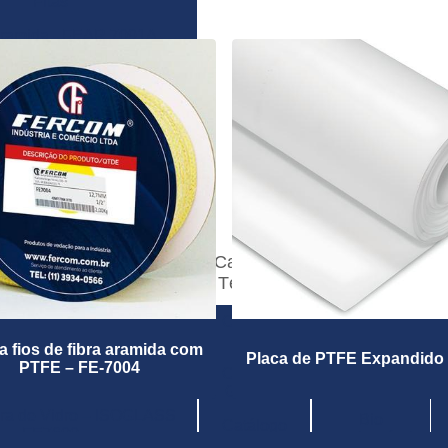
Fitas
Aramida - FEAR 7091A -
FEAR 7091B
e Aramida-FEAR 7517
ra de Vidro - FE- 701 - FE
751
de Ceramica - FE 720 - FE
730
MTEX FE7600 3 mm
ARAMIDA – FERAMTEX
Catálogos
AR100
Técnicos
Áreas de
 Fibra Cerâmica Ceramtex
Catálogo
Atuação
FE 7200
2023
a fios de fibra aramida com
Placa de PTFE Expandido
e Sílica – FERCOMFLEX®
Açúcar e
PTFE – FE-7004
Catálogo
ERCOMFLEX® High Temp
álcool
Gaxetas
bra de Vidro – ISOGLASS
Bio
Catálogo
FE7600
combustível
Geral 2024