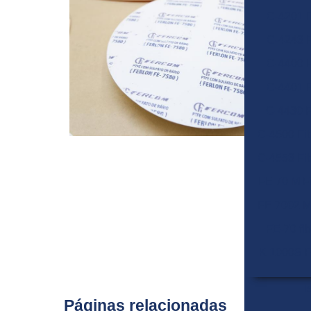
C-4201 
C-4243 
C-4400 
C-4401 
C-4430 F
C-4500 Fi
C-4553 Fi
FE 70 M F
FE 7002 M
FE-70 fi
K 1000S F
I
Páginas relacionadas