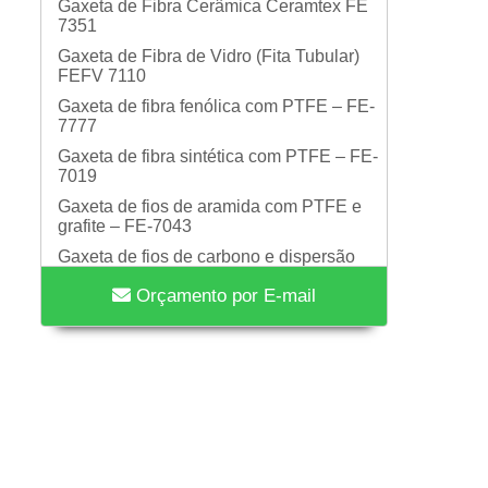
Gaxeta de Fibra Cerâmica Ceramtex FE
7351
Gaxeta de Fibra de Vidro (Fita Tubular)
FEFV 7110
Gaxeta de fibra fenólica com PTFE – FE-
7777
Gaxeta de fibra sintética com PTFE – FE-
7019
Gaxeta de fios de aramida com PTFE e
grafite – FE-7043
Gaxeta de fios de carbono e dispersão
em PTFE – FE-7025
Orçamento por E-mail
Gaxeta de grafite flexível C/ fios de
inconel – FE-7000IC
Gaxeta de grafite flexível com malha de
inconel – FE-7235
Gaxeta de grafite flexivel – FE-7000S
Gaxeta de PTFE expandido aditivado
(lubrificada) – FE-7006
Gaxeta de PTFE Expandido com Grafite