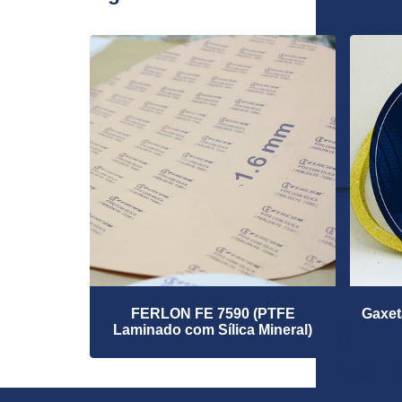
Fita de 
Fita d
Fita de Fib
Fita Fibra 
CERA
TECIDO 
Tecido de
FERLON FE 7590 (PTFE
Gaxet
Tecido d
Laminado com Sílica Mineral)
710 e F
Tecido Fi