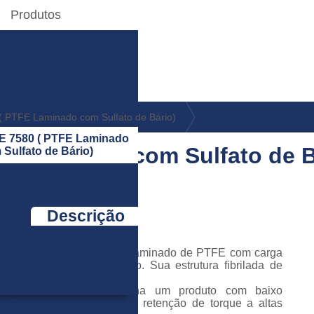
Produtos
PTFE
Circular em Puro PTFE
pandido FE 7024
E 7570 (PTFE Laminado
croesferas de Vidro)
 PTFE Laminado com Sulfato de Bário)
 7580 ( PTFE Laminado
 Laminado com Sulfato de B
Sulfato de Bário)
E 7590 (PTFE Laminado
m Sílica Mineral)
dação em PTFE Expandido
Descrição
ta Adesiva FE 74B
O FE 7580 é um laminado de PTFE com carga
 PTFE Expandido 74 SH
de sulfato de bário. Sua estrutura fibrilada de
orientação
aca de PTFE Puro
biaxial, proporciona um produto com baixo
escoamento e alta retenção de torque a altas
elões Hidraulicos