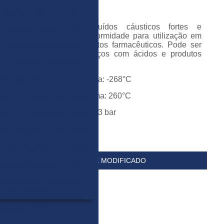
temperaturas
e pressões.
Fibra Aramida com NBR
Indicado para fluídos cáusticos fortes e
Fibra Aramida com NBR
fabricado em conformidade para utilização em
alimentos e produtos farmacêuticos. Pode ser
Fibra Aramida com NBR
utilizado em serviços com ácidos e produtos
Fibra Aramida com NBR
químicos em geral.
Temperatura mínima: -268°C
ibra de Vidro com NBR
Temperatura máxima: 260°C
bra de Carbono com NBR
Pressão máxima: 83 bar
bra de Carbono com NBR
Cor: Branca
ibra Inorgânica com NBR
 Fibra Aramida com NBR
FERLON®7580 PTFE MODIFICADO
bra inorgânica com NBR
ibra Aramida com NBR e
Tela Metálica
solação Térmica